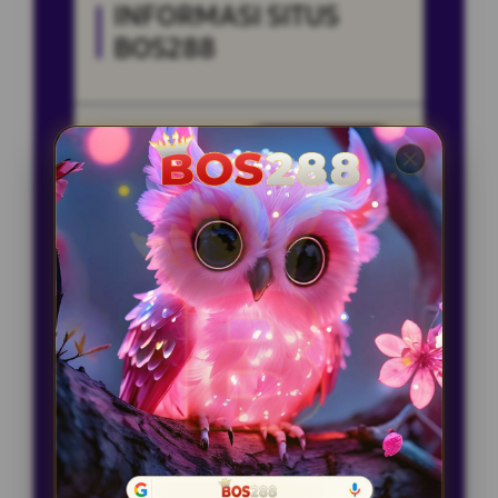
INFORMASI SITUS
BOS288
Penilaian
5 JUTA
Pengguna
PENGGUNA
Minimal Deposit
10.000 Ribu
Layanan Support
24/7
Platform
Multi-Device
PENAWARAN SPESIAL