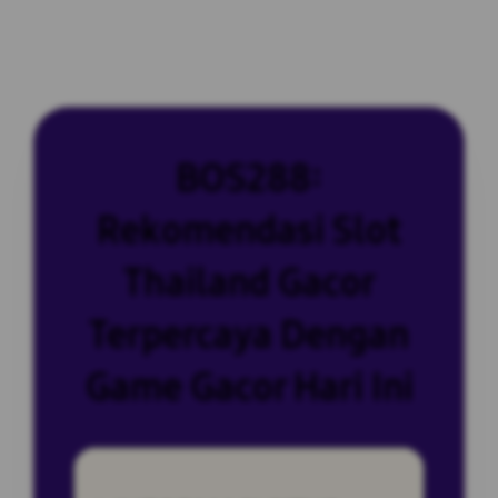
BOS288:
Rekomendasi Slot
Thailand Gacor
Terpercaya Dengan
Game Gacor Hari Ini