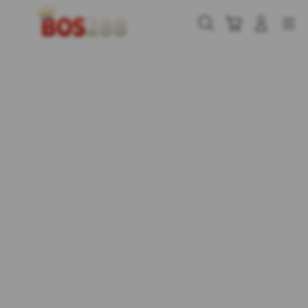
Skip
to
Cari
Troli
Login
Navigation
content