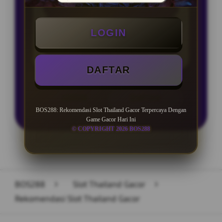
BONUS NEW MEMBER 10%
Minimal Deposit Rp. 10.000
LOGIN
Minimal Withdraw Rp 50.000
DAFTAR
LOGIN
DAFTAR
BOS288: Rekomendasi Slot Thailand Gacor Terpercaya Dengan
Game Gacor Hari Ini
© COPYRIGHT 2026 BOS288
Layer Popup Close
BOS288
>
Slot Thailand Gacor
>
Rekomendasi Slot Thailand Gacor