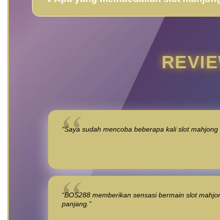
REVIE
“Saya sudah mencoba beberapa kali slot mahjong 
“BOS288 memberikan sensasi bermain slot mahjong
panjang.”