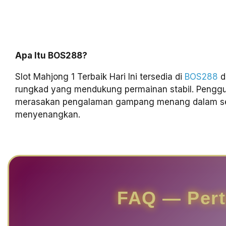
Apa Itu BOS288?
Slot Mahjong 1 Terbaik Hari Ini tersedia di
BOS288
d
rungkad yang mendukung permainan stabil. Pengg
merasakan pengalaman gampang menang dalam se
menyenangkan.
FAQ — Pert